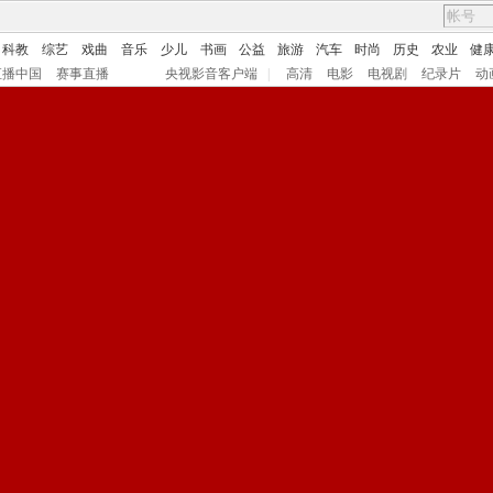
科教
综艺
戏曲
音乐
少儿
书画
公益
旅游
汽车
时尚
历史
农业
健
直播中国
赛事直播
央视影音客户端
|
高清
电影
电视剧
纪录片
动