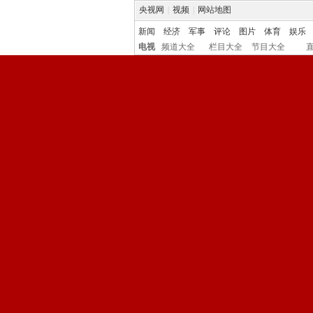
央视网
|
视频
|
网站地图
新闻
经济
军事
评论
图片
体育
娱乐
电视
频道大全
栏目大全
节目大全