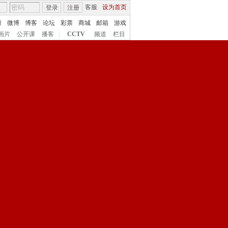
客服
设为首页
登录
注册
康
微博
博客
论坛
彩票
商城
邮箱
游戏
画片
公开课
播客
|
CCTV
频道
栏目