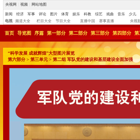
央视网
|
视频
|
网站地图
新闻
经济
军事
评论
图片
体育
娱乐
科教
综艺
戏曲
音乐
少儿
电视
频道大全
栏目大全
节目大全
直播中国
赛事直播
央视
首页
导览图
序篇
第一部分
第二部分
第三部分
第四部分
第
“科学发展 成就辉煌”大型图片展览
第六部分 > 第三单元 > 第二组 军队党的建设和基层建设全面加强