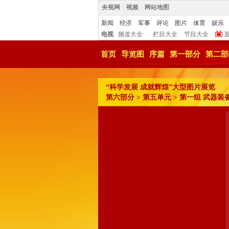
央视网
|
视频
|
网站地图
新闻
经济
军事
评论
图片
体育
娱乐
电视
频道大全
栏目大全
节目大全
首页
导览图
序篇
第一部分
第二部
“科学发展 成就辉煌”大型图片展览
第六部分 > 第五单元 > 第一组 武器