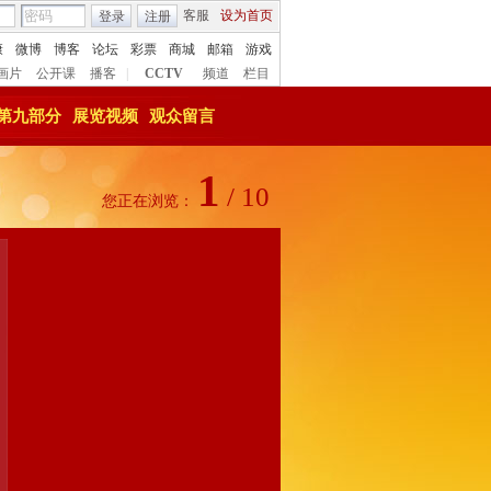
客服
设为首页
登录
注册
康
微博
博客
论坛
彩票
商城
邮箱
游戏
画片
公开课
播客
|
CCTV
频道
栏目
第九部分
展览视频
观众留言
1
/
10
您正在浏览：