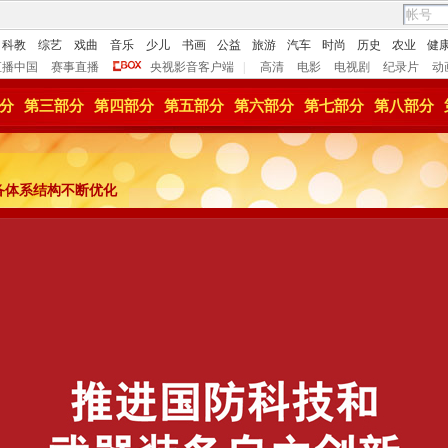
科教
综艺
戏曲
音乐
少儿
书画
公益
旅游
汽车
时尚
历史
农业
健
直播中国
赛事直播
央视影音客户端
|
高清
电影
电视剧
纪录片
动
分
第三部分
第四部分
第五部分
第六部分
第七部分
第八部分
装备体系结构不断优化