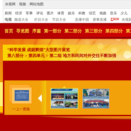
央视网
|
视频
|
网站地图
新闻
经济
军事
评论
图片
体育
娱乐
科教
综艺
戏曲
音乐
少儿
电视
频道大全
栏目大全
节目大全
直播中国
赛事直播
央视
首页
导览图
序篇
第一部分
第二部分
第三部分
第四部分
第
“科学发展 成就辉煌”大型图片展览
第八部分 > 第四单元 > 第二组 地方和民间对外交往不断加强
<<上一图集