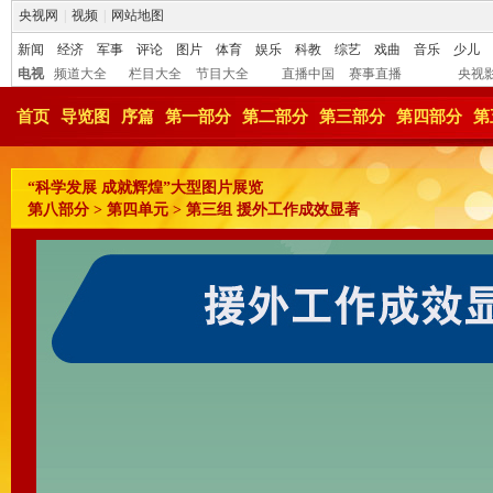
央视网
|
视频
|
网站地图
新闻
经济
军事
评论
图片
体育
娱乐
科教
综艺
戏曲
音乐
少儿
电视
频道大全
栏目大全
节目大全
直播中国
赛事直播
央视
首页
导览图
序篇
第一部分
第二部分
第三部分
第四部分
第
“科学发展 成就辉煌”大型图片展览
第八部分 > 第四单元 > 第三组 援外工作成效显著