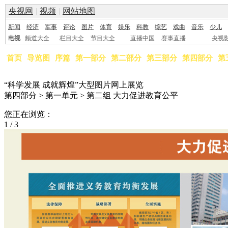
央视网
|
视频
|
网站地图
新闻
经济
军事
评论
图片
体育
娱乐
科教
综艺
戏曲
音乐
少儿
电视
频道大全
栏目大全
节目大全
直播中国
赛事直播
央视
首页
导览图
序篇
第一部分
第二部分
第三部分
第四部分
第
“科学发展 成就辉煌”大型图片网上展览
第四部分 > 第一单元 > 第二组 大力促进教育公平
您正在浏览：
1
/
3