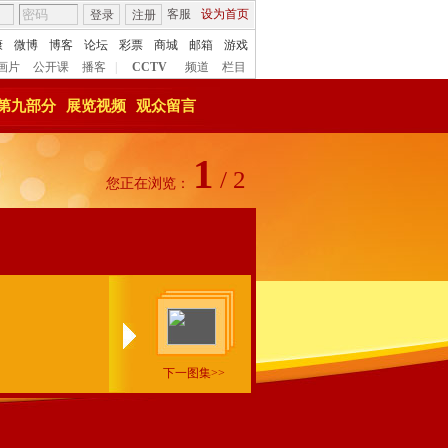
客服
设为首页
登录
注册
康
微博
博客
论坛
彩票
商城
邮箱
游戏
画片
公开课
播客
|
CCTV
频道
栏目
第九部分
展览视频
观众留言
1
/
2
您正在浏览：
下一图集>>