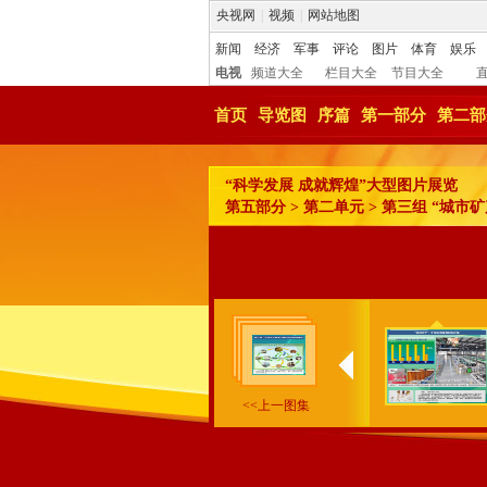
央视网
|
视频
|
网站地图
新闻
经济
军事
评论
图片
体育
娱乐
电视
频道大全
栏目大全
节目大全
首页
导览图
序篇
第一部分
第二部
“科学发展 成就辉煌”大型图片展览
第五部分 > 第二单元 > 第三组 “城
<<上一图集