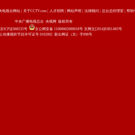
央电视台网站
|
关于CCTV.com
|
人才招聘
|
网站声明
|
法律顾问
|
总台总经理室
|
帮助
中央广播电视总台 央视网 版权所有
京ICP证060535号
京公网安备 11000002000018号
京网文[2014]0383-083号
上传播视听节目许可证号 0102002 新出网证（京）字098号