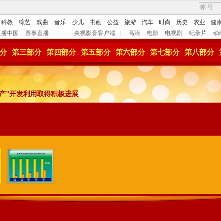
科教
综艺
戏曲
音乐
少儿
书画
公益
旅游
汽车
时尚
历史
农业
健
直播中国
赛事直播
央视影音客户端
|
高清
电影
电视剧
纪录片
动
分
第三部分
第四部分
第五部分
第六部分
第七部分
第八部分
市矿产”开发利用取得积极进展