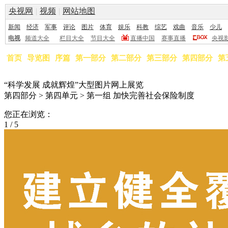
央视网
|
视频
|
网站地图
新闻
经济
军事
评论
图片
体育
娱乐
科教
综艺
戏曲
音乐
少儿
电视
频道大全
栏目大全
节目大全
直播中国
赛事直播
央视
首页
导览图
序篇
第一部分
第二部分
第三部分
第四部分
第
“科学发展 成就辉煌”大型图片网上展览
第四部分 > 第四单元 > 第一组 加快完善社会保险制度
您正在浏览：
1
/
5