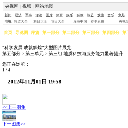
央视网
|
视频
|
网站地图
新闻
经济
军事
评论
图片
体育
娱乐
科教
综艺
戏曲
音乐
少儿
电视
频道大全
栏目大全
节目大全
直播中国
赛事直播
央视
首页
导览图
序篇
第一部分
第二部分
第三部分
第四部分
第
“科学发展 成就辉煌”大型图片展览
第五部分 > 第三单元 > 第三组 地质科技与服务能力显著提升
您正在浏览：
1
/
4
2012年11月01日 19:58
<<上一图集
下一图集>>