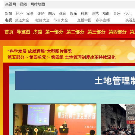
央视网
|
视频
|
网站地图
新闻
经济
军事
评论
图片
体育
娱乐
科教
综艺
戏曲
音乐
少儿
电视
频道大全
栏目大全
节目大全
直播中国
赛事直播
央视
首页
导览图
序篇
第一部分
第二部分
第三部分
第四部分
第
“科学发展 成就辉煌”大型图片展览
第五部分 > 第四单元 > 第四组 土地管理制度改革持续深化