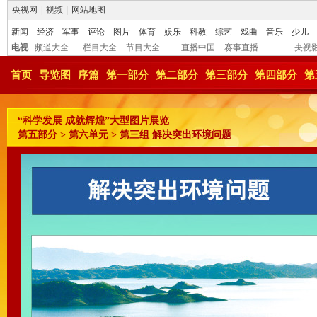
央视网
|
视频
|
网站地图
新闻
经济
军事
评论
图片
体育
娱乐
科教
综艺
戏曲
音乐
少儿
电视
频道大全
栏目大全
节目大全
直播中国
赛事直播
央视
首页
导览图
序篇
第一部分
第二部分
第三部分
第四部分
第
“科学发展 成就辉煌”大型图片展览
第五部分 > 第六单元 > 第三组 解决突出环境问题