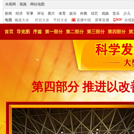
央视网
|
视频
|
网站地图
新闻
经济
军事
评论
图片
体育
娱乐
科教
综艺
戏曲
音乐
少儿
电视
频道大全
栏目大全
节目大全
直播中国
赛事直播
央视
首页
导览图
序篇
第一部分
第二部分
第三部分
第四部分
第
第四部分 推进以